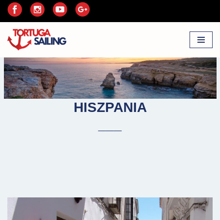
Przejdź
do
treści
HISZPANIA
___