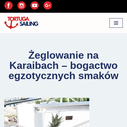
Przejdź
do
treści
Żeglowanie na
Karaibach – bogactwo
egzotycznych smaków