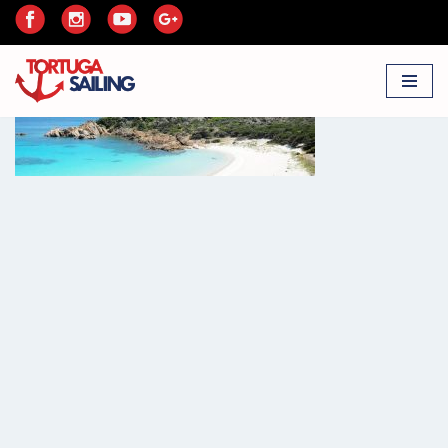
Przejdź
do
treści