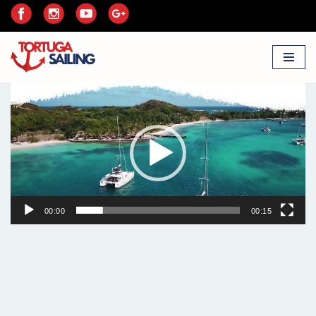
Przejdź
do
treści
Odtwarzacz
video
00:00
00:15