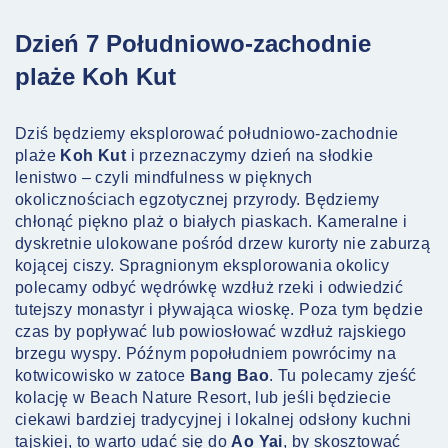
Dzień 7 Południowo-zachodnie
plaże Koh Kut
Dziś będziemy eksplorować południowo-zachodnie
plaże
Koh Kut
i przeznaczymy dzień na słodkie
lenistwo – czyli mindfulness w pięknych
okolicznościach egzotycznej przyrody. Będziemy
chłonąć piękno plaż o białych piaskach. Kameralne i
dyskretnie ulokowane pośród drzew kurorty nie zaburzą
kojącej ciszy. Spragnionym eksplorowania okolicy
polecamy odbyć wędrówkę wzdłuż rzeki i odwiedzić
tutejszy monastyr i pływająca wioskę. Poza tym będzie
czas by popływać lub powiosłować wzdłuż rajskiego
brzegu wyspy. Późnym popołudniem powrócimy na
kotwicowisko w zatoce
Bang Bao
. Tu polecamy zjeść
kolację w Beach Nature Resort, lub jeśli będziecie
ciekawi bardziej tradycyjnej i lokalnej odsłony kuchni
tajskiej, to warto udać się do
Ao Yai
, by skosztować