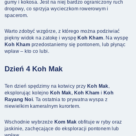
gumy i kokosa. Jest na niej bardzo ograniczony ruch
drogowy, co sprzyja wycieczkom rowerowym i
spacerom.
Warto zdobyć wzgórze, z którego można podziwiać
piękny widok na zatokę i wyspę
Koh Kham
. Na wyspę
Koh Kham
przedostaniemy się pontonem, lub płynąc
wpław – kto co lubi.
Dzień 4 Koh Mak
Ten dzień spędzimy na kotwicy przy
Koh Mak
,
eksplorując kolejno
Koh Mak, Koh Kham
i
Koh
Rayang Noi
. Ta ostatnia to prywatna wyspa z
niewielkim kameralnym kurortem.
Wschodnie wybrzeże
Kom Mak
obfituje w ryby oraz
jaskinie, zachęcające do eksploracji pontonem lub
wpław.