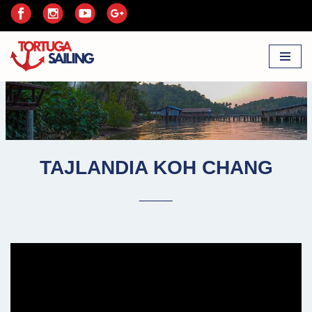
Przejdź
do
treści
TAJLANDIA KOH CHANG
___