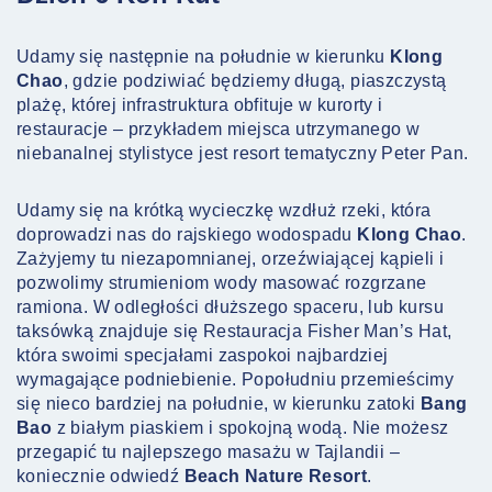
Udamy się następnie na południe w kierunku
Klong
Chao
, gdzie podziwiać będziemy długą, piaszczystą
plażę, której infrastruktura obfituje w kurorty i
restauracje – przykładem miejsca utrzymanego w
niebanalnej stylistyce jest resort tematyczny Peter Pan.
Udamy się na krótką wycieczkę wzdłuż rzeki, która
doprowadzi nas do rajskiego wodospadu
Klong Chao
.
Zażyjemy tu niezapomnianej, orzeźwiającej kąpieli i
pozwolimy strumieniom wody masować rozgrzane
ramiona. W odległości dłuższego spaceru, lub kursu
taksówką znajduje się Restauracja Fisher Man’s Hat,
która swoimi specjałami zaspokoi najbardziej
wymagające podniebienie. Popołudniu przemieścimy
się nieco bardziej na południe, w kierunku zatoki
Bang
Bao
z białym piaskiem i spokojną wodą. Nie możesz
przegapić tu najlepszego masażu w Tajlandii –
koniecznie odwiedź
Beach Nature Resort
.