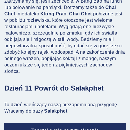
Zatrzymamy się, jeśli zechcecie, w Bang Bao na lunch
lub polowanie na pamiątki. Dotrzemy także do
Chai
Chet
, niedaleko
Klong Prao. Chai Chet
położone jest
w pobliżu rozlewiska, które otoczone jest wieloma
restauracjami i hotelami. Wyglądają one niezwykle
malowniczo, szczególnie po zmroku, gdy ich światła
odbijają się i migoczą w tafli wody. Będziemy mieli
niepowtarzalną sposobność, by udać się w górę rzeki i
zdobyć kolejny rajski wodospad. A na zakończenie dnia
pełnego wrażeń, popijając koktajl z mango, naszym
oczom ukaże się jeden z piękniejszych zachodów
słońca.
Dzień 11 Powrót do Salakphet
To dzień wieńczący naszą niezapomnianą przygodę.
Wracamy do bazy
Salakphet