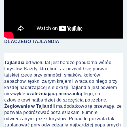
DLACZEGO TAJLANDIA
Tajlandia
od wielu lat jest bardzo popularna wśród
turystów. Każdy, kto choć raz pozwolił się porwać
tajskiej rzece przyjemności, smaków, kolorów i
zapachów, tęskni za tym krajem i wraca do niego przy
każdej nadarzającej się okazji. Tajlandia jest bowiem
niezwykle
uzależniającą mieszanką
tego, co
człowiekowi najbardziej do szczęścia potrzebne.
Żeglowanie w Tajlandii
ma dodatkowo tę przewagę, że
pozwala podróżować poza szlakami tłumnie
odwiedzanymi przez turystów. Ponad to pozwala tak
zaplanować pory odwiedzania najbardziej popularnych