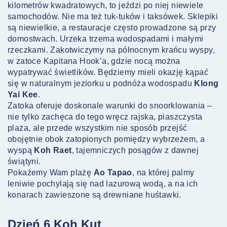
kilometrów kwadratowych, to jeździ po niej niewiele
samochodów. Nie ma też tuk-tuków i taksówek. Sklepiki
są niewielkie, a restauracje często prowadzone są przy
domostwach. Urzeka trzema wodospadami i małymi
rzeczkami. Zakotwiczymy na północnym krańcu wyspy,
w zatoce Kapitana Hook’a, gdzie nocą można
wypatrywać świetlików. Będziemy mieli okazję kąpać
się w naturalnym jeziorku u podnóża wodospadu
Klong
Yai Kee
.
Zatoka oferuje doskonale warunki do snoorklowania –
nie tylko zachęca do tego wręcz rajska, piaszczysta
plaża, ale przede wszystkim nie sposób przejść
obojętnie obok zatopionych pomiędzy wybrzeżem, a
wyspą
Koh Raet
, tajemniczych posągów z dawnej
świątyni.
Pokażemy Wam plażę
Ao Tapao
, na której palmy
leniwie pochylają się nad lazurową wodą, a na ich
konarach zawieszone są drewniane huśtawki.
Dzień 6 Koh Kut