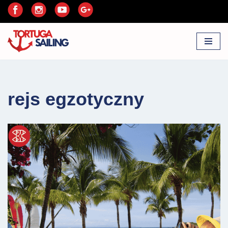
Przejdź
do
treści
rejs egzotyczny