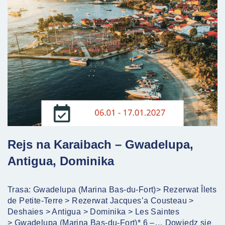
Rejs na Karaibach – Gwadelupa,
Antigua, Dominika
Trasa: Gwadelupa (Marina Bas-du-Fort)> Rezerwat Îlets
de Petite-Terre > Rezerwat Jacques’a Cousteau >
Deshaies > Antigua > Dominika > Les Saintes
> Gwadelupa (Marina Bas-du-Fort)* 6 –…
Dowiedz się