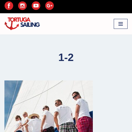
Przejdź
do
treści
1-2