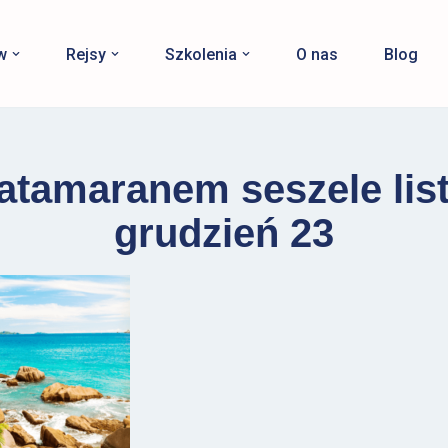
w
Rejsy
Szkolenia
O nas
Blog
katamaranem seszele lis
grudzień 23