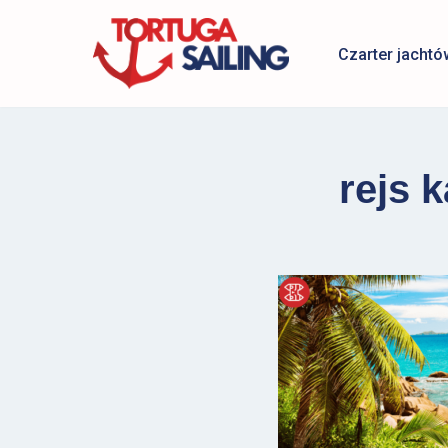
Czarter jachtó
Przejdź
do
treści
rejs 