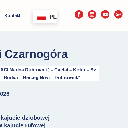
Kontakt
PL
i Czarnogóra
 ACI Marina Dubrovnik
)
– Cavtat – Kotor – Sv.
j – Budva – Herceg Novi – Dubrownik
*
2026
 kajucie dziobowej
w kajucie rufowej