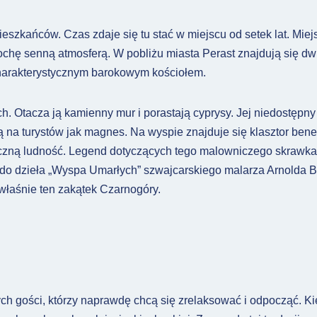
eszkańców. Czas zdaje się tu stać w miejscu od setek lat. Miej
rochę senną atmosferą. W pobliżu miasta Perast znajdują się d
charakterystycznym barokowym kościołem.
. Otacza ją kamienny mur i porastają cyprysy. Jej niedostępny
na turystów jak magnes. Na wyspie znajduje się klasztor bened
czną ludność. Legend dotyczących tego malowniczego skrawka lą
do dzieła „Wyspa Umarłych” szwajcarskiego malarza Arnolda Bo
właśnie ten zakątek Czarnogóry.
tych gości, którzy naprawdę chcą się zrelaksować i odpocząć. Ki