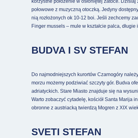
korzystne położenie w osłoniętej zatoce. Dzisiaj
połowowe z muzyczną otoczką. Jedyny dostępny tu
nią rozłożonych ok 10-12 boi. Jeśli zechcemy z
Finger mussels – mule w kształcie palca, długie 
BUDVA I SV STEFAN
Do najmodniejszych kurortów Czarnogóry należy
morzu możemy podziwiać szczyty gór. Budva oferu
adriatyckich. Stare Miasto znajduje się na wysu
Warto zobaczyć cytadelę, kościół Santa Marija in
obronne z austriacką twierdzą Mogren z XIX wiek
SVETI STEFAN