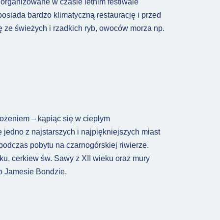
ą organizowane w czasie letnim festiwale
posiada bardzo klimatyczną restaurację i przed
ę ze świeżych i rzadkich ryb, owoców morza np.
ożeniem – kąpiąc się w ciepłym
 jedno z najstarszych i najpiękniejszych miast
podczas pobytu na czarnogórskiej riwierze.
eku, cerkiew św. Sawy z XII wieku oraz mury
 o Jamesie Bondzie.