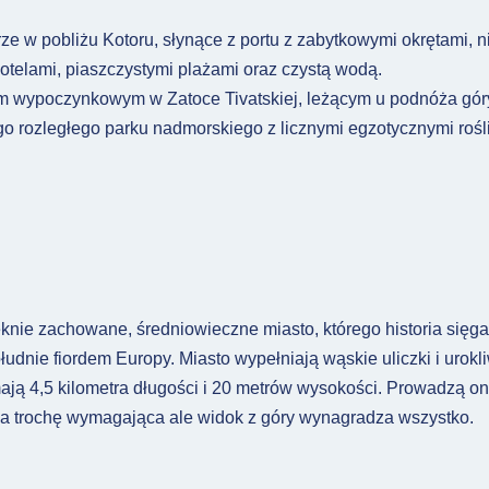
e w pobliżu Kotoru, słynące z portu z zabytkowymi okrętami, n
 hotelami, piaszczystymi plażami oraz czystą wodą.
m wypoczynkowym w Zatoce Tivatskiej, leżącym u podnóża gór
go rozległego parku nadmorskiego z licznymi egzotycznymi rośl
knie zachowane, średniowieczne miasto, którego historia sięga 
dnie fiordem Europy. Miasto wypełniają wąskie uliczki i urokli
mają 4,5 kilometra długości i 20 metrów wysokości. Prowadzą on
a trochę wymagająca ale widok z góry wynagradza wszystko.