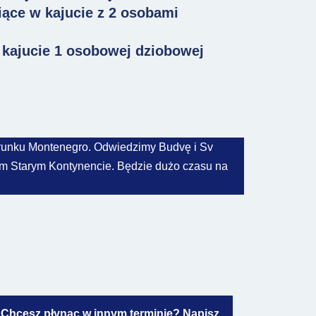
iące w kajucie z 2 osobami
w kajucie 1 osobowej dziobowej
erunku Montenegro. Odwiedzimy Budvę i Sv
ałym Starym Kontynencie. Będzie dużo czasu na
Chcesz płynąc w innym terminie? Napisz