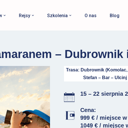
w
Rejsy
Szkolenia
O nas
Blog
tamaranem – Dubrownik 
Trasa: Dubrownik (Komolac,
Stefan – Bar – Ulcin
15 – 22 sierpnia 
Cena:
999 € / miejsce w
1049 € / miejsce 