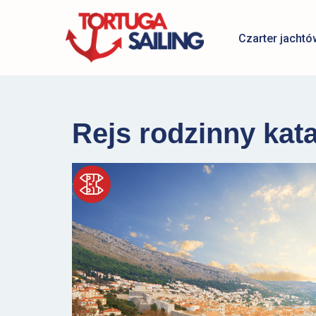
Czarter jachtó
Przejdź
do
treści
Rejs rodzinny ka