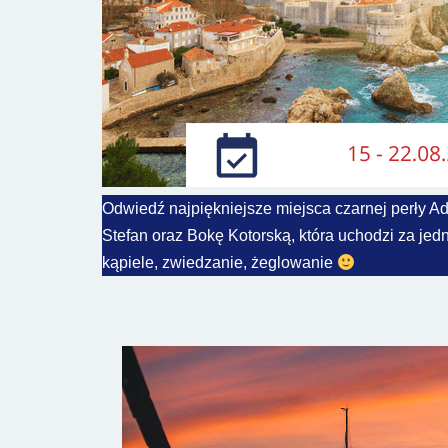
Odwiedź najpiękniejsze miejsca czarnej perły 
Stefan oraz Bokę Kotorską, która uchodzi za jed
kąpiele, zwiedzanie, żeglowanie