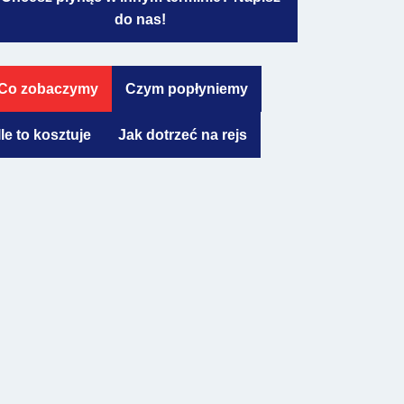
do nas
!
Co zobaczymy
Czym popłyniemy
Ile to kosztuje
Jak dotrzeć na rejs