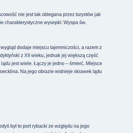
scowość nie jest tak oblegana przez turystów jak
wie charakterystyczne wysepki: Wyspa św.
 wygląd dodaje miejscu tajemniczości, a razem z
yktyński z XII wieku, jednak jej większą część
du jest wiele. Łączy je jedno – śmierć. Miejsce
ecklina. Na jego obrazie widnieje skrawek lądu
edyś był to port rybacki ze względu na jego