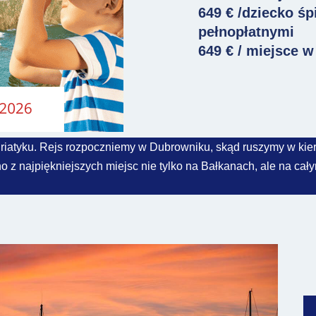
649 € /dziecko śp
pełnopłatnymi
649 € / miejsce 
Adriatyku. Rejs rozpoczniemy w Dubrowniku, skąd ruszymy w ki
no z najpiękniejszych miejsc nie tylko na Bałkanach, ale na c