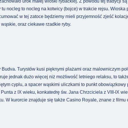
 zachowało urok małej wioski rybackiej. Z powodu tej tradycji s
 nocleg to nocleg na kotwicy (bojce) w trakcie rejsu. Wioska 
acumować w tej zatoce będziemy mieli przyjemność zjeść kolacj
i wąskie, oraz ciekawe rzadkie ryby.
 Budva. Turystów kusi pięknymi plażami oraz malowniczym poł
je jednak dużo więcej niż możliwość letniego relaksu, to także
niętym cyplu, a spacer wąskimi uliczkami to punkt obowiązkowy 
 Punta z IX wieku, konkatedrę św. Jana Chrzciciela z VIII-IX wi
u. W kurorcie znajduje się także Casino Royale, znane z filmu