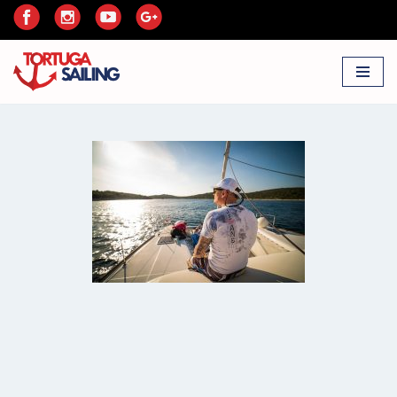
Przejdź
do
treści