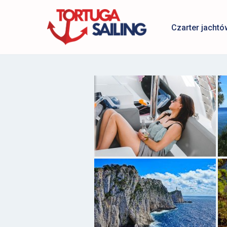
Czarter jachtó
Przejdź
do
treści