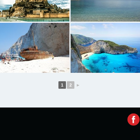
1
2
►