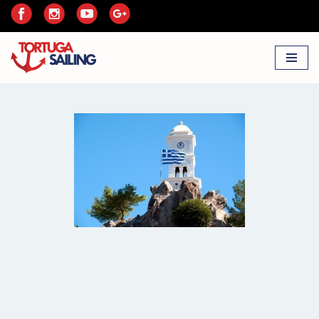
Przejdź
do
treści