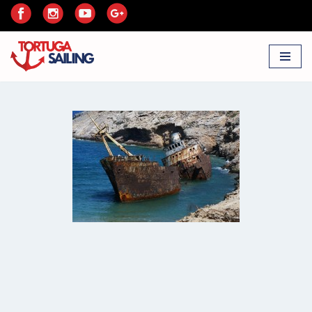
Przejdź
do
treści