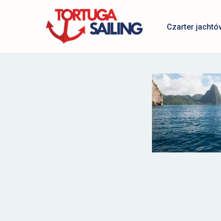
Czarter jachtó
Przejdź
do
treści