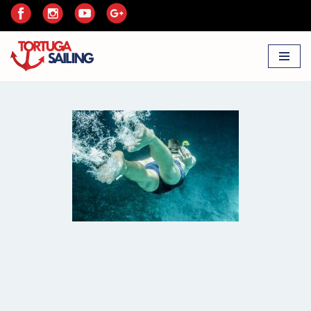
Przejdź
do
treści