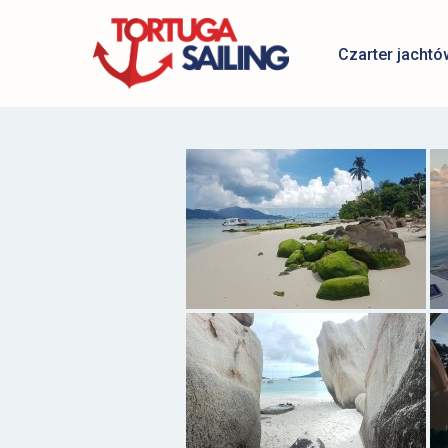
Czarter jachtó
Przejdź
do
treści