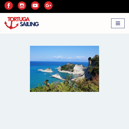
Przejdź
do
treści