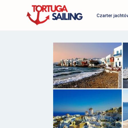
Czarter jachtó
Przejdź
do
treści