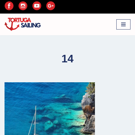
Przejdź
do
treści
14