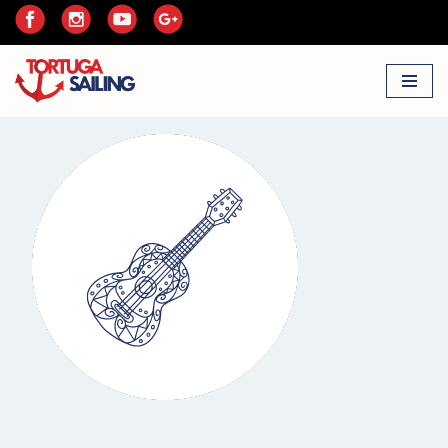
Przejdź
do
treści