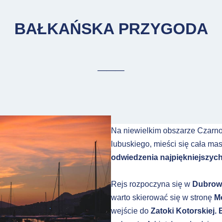
BAŁKAŃSKA PRZYGODA
___
Na niewielkim obszarze Czarn
lubuskiego, mieści się cała ma
odwiedzenia najpiękniejszych 
Rejs rozpoczyna się w
Dubrow
warto skierować się w stronę
M
wejście do
Zatoki Kotorskiej.