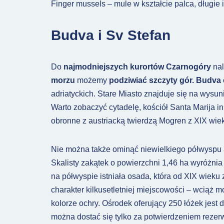
Finger mussels – mule w kształcie palca, długie 
Budva i Sv Stefan
Do
najmodniejszych kurortów Czarnogóry
na
morzu
możemy
podziwiać szczyty gór.
Budva
adriatyckich. Stare Miasto znajduje się na wysu
Warto zobaczyć cytadelę, kościół Santa Marija in
obronne z austriacką twierdzą Mogren z XIX wiek
Nie można także ominąć niewielkiego półwyspu
Skalisty zakątek o powierzchni 1,46 ha wyróżnia 
na półwyspie istniała osada, która od XIX wieku
charakter kilkusetletniej miejscowości – wciąż 
kolorze ochry. Ośrodek oferujący 250 łóżek jest
można dostać się tylko za potwierdzeniem rezerwa