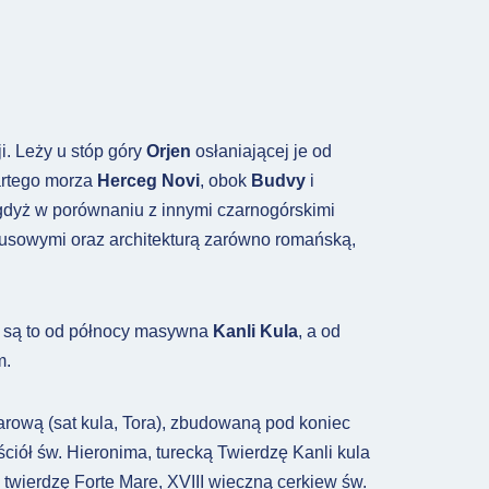
i. Leży u stóp góry
Orjen
osłaniającej je od
artego morza
Herceg Novi
, obok
Budvy
i
 gdyż w porównaniu z innymi czarnogórskimi
rusowymi oraz architekturą zarówno romańską,
– są to od północy masywna
Kanli Kula
, a od
m.
arową (sat kula, Tora), zbudowaną pod koniec
ciół św. Hieronima, turecką Twierdzę Kanli kula
 twierdzę Forte Mare, XVIII wieczną cerkiew św.