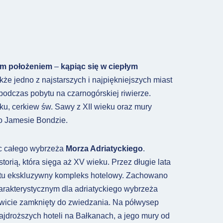
m położeniem
–
kąpiąc się w ciepłym
akże jedno z najstarszych i najpiękniejszych miast
podczas pobytu na czarnogórskiej riwierze.
eku, cerkiew św. Sawy z XII wieku oraz mury
 o Jamesie Bondzie.
jsc całego wybrzeża
Morza Adriatyckiego
.
torią, która sięga aż XV wieku. Przez długie lata
ał tu ekskluzywny kompleks hotelowy. Zachowano
harakterystycznym dla adriatyckiego wybrzeża
łkowicie zamknięty do zwiedzania. Na półwysep
najdroższych hoteli na Bałkanach, a jego mury od