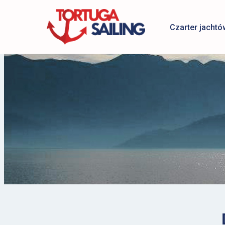
Czarter jachtó
Przejdź
do
treści