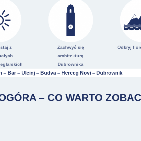
staj z
Zachwyć się
Odkryj fio
nałych
architekturą
eglarskich
Dubrownika
an – Bar – Ulcinj – Budva – Herceg Novi – Dubrownik
NOGÓRA – CO WARTO ZOBA