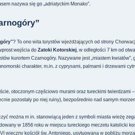
zasem nazywa się go „adriatyckim Monako”.
arnogóry”
góry”
? To ono wita turystów wjeżdżających od strony Chorwacj
wprost wejścia do
Zatoki Kotorskiej
, w odległości 7 km od otw
rystów kurortem Czarnogóry. Nazywane jest „miastem kwiatów”,
nomorski charakter, m.in. z cyprysami, palmami i drzewami cyt
ście, otoczonym częściowo murami oraz tureckimi twierdzami 
ecnie pozostały po niej ruiny), bezpośrednio nad samym morze
czyć można m in. stanowiącą jeden z symboli miasta wieżę zeg
owany w 1856 roku w miejscu tureckiego meczetu katolicki koś
 XVI wieczny kościół św. Antoniego, usytuowaną w pobliżu morza