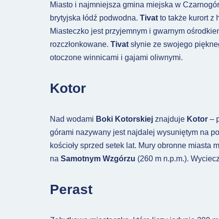
Miasto i najmniejsza gmina miejska w Czarnogó
brytyjska łódź podwodna.
Tivat
to także kurort z
Miasteczko jest przyjemnym i gwarnym ośrod
rozczłonkowane.
Tivat
słynie ze swojego piękne
otoczone winnicami i gajami oliwnymi.
Kotor
Nad wodami
Boki Kotorskiej
znajduje
Kotor
– 
górami nazywany jest najdalej wysuniętym na p
kościoły sprzed setek lat. Mury obronne miasta 
na
Samotnym Wzgórzu
(260 m n.p.m.). Wyciec
Perast