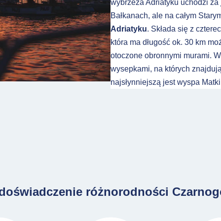
wybrzeża Adriatyku uchodzi za
Bałkanach, ale na całym Stary
Adriatyku
. Składa się z cztere
która ma długość ok. 30 km mo
otoczone obronnymi murami. Wo
wysepkami, na których znajdują s
najsłynniejszą jest wyspa Matk
oświadczenie różnorodności Czarnogór