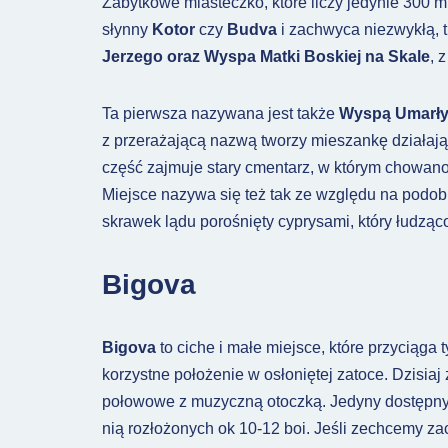
Zabytkowe miasteczko, które liczy jedynie 300 mi
słynny
Kotor
czy
Budva
i zachwyca niezwykłą, 
Jerzego oraz Wyspa Matki Boskiej na Skale
, 
Ta pierwsza nazywana jest także
Wyspą Umarł
z przerażającą nazwą tworzy mieszankę działają
część zajmuje stary cmentarz, w którym chowano
Miejsce nazywa się też tak ze względu na podob
skrawek lądu porośnięty cyprysami, który łudzą
Bigova
Bigova
to ciche i małe miejsce, które przyciąga
korzystne położenie w osłoniętej zatoce. Dzisiaj
połowowe z muzyczną otoczką. Jedyny dostępny tu
nią rozłożonych ok 10-12 boi. Jeśli zechcemy z