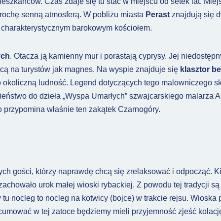
eszkańców. Czas zdaje się tu stać w miejscu od setek lat. Miej
trochę senną atmosferą. W pobliżu miasta
Perast
znajdują się 
z charakterystycznym barokowym kościołem.
ych
. Otacza ją kamienny mur i porastają cyprysy. Jej niedostęp
cą na turystów jak magnes. Na wyspie znajduje się
klasztor b
 okoliczną ludność. Legend dotyczących tego malowniczego skra
ieństwo do dzieła „Wyspa Umarłych” szwajcarskiego malarza Ar
co przypomina właśnie ten zakątek Czarnogóry.
 tych gości, którzy naprawdę chcą się zrelaksować i odpocząć. K
 zachowało urok małej wioski rybackiej. Z powodu tej tradycji s
 nocleg to nocleg na kotwicy (bojce) w trakcie rejsu. Wioska 
acumować w tej zatoce będziemy mieli przyjemność zjeść kolacj