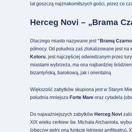
lat goszczą najznakomitszych gości, przez co c
Herceg Novi
– „Brama Cz
Dlaczego miasto nazywane jest
“Bramą Czarno
północy. Od południa zaś zlokalizowane jest na 
Kotoru
, jest najczęściej odwiedzanym przez tu
miastami wybrzeża, ma ona najbardziej śródziem
bizantyńską, barokową, jak i orientalną
Większość zabytków skupiona jest w Starym Mie
południa mniejsza
Forte Mare
oraz cytadela (ob
Do najważniejszych zabytków
Herceg Novi
zali
XIX wieku cerkiew św. Michała Archanioła, wybud
(obecnie pełni ona funkcje letniego amfiteatru),