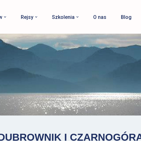
w
Rejsy
Szkolenia
O nas
Blog
DUBROWNIK I
CZARNOGÓR