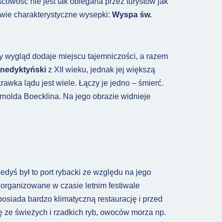
scowość nie jest tak oblegana przez turystów jak
dwie charakterystyczne wysepki:
Wyspa św.
ny wygląd dodaje miejscu tajemniczości, a razem
enedyktyński
z XII wieku, jednak jej większą
wka lądu jest wiele. Łączy je jedno – śmierć.
nolda Boecklina. Na jego obrazie widnieje
iedyś był to port rybacki ze względu na jego
ą organizowane w czasie letnim festiwale
posiada bardzo klimatyczną restaurację i przed
ę ze świeżych i rzadkich ryb, owoców morza np.