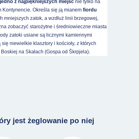
jedno z najpiękniejszych miejsc
nie tylko na
m Kontynencie. Określa się ją mianem
fiordu
ch mniejszych zatok, a wzdłuż linii brzegowej,
żna zobaczyć starożytne i średniowieczne miasta
dy zatoki usiane są licznymi kamiennymi
ię niewielkie klasztory i kościoły, z których
i Boskiej na Skałach (Gospa od Škrpjela).
y jest żeglowanie po niej