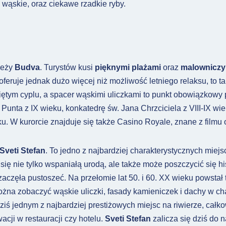
i wąskie, oraz ciekawe rzadkie ryby.
leży
Budva
. Turystów kusi
pięknymi plażami
oraz
malowniczy
oferuje jednak dużo więcej niż możliwość letniego relaksu, to t
niętym cyplu, a spacer wąskimi uliczkami to punkt obowiązkowy 
 Punta z IX wieku, konkatedrę św. Jana Chrzciciela z VIII-IX wi
u. W kurorcie znajduje się także Casino Royale, znane z filmu
Sveti Stefan
. To jedno z najbardziej charakterystycznych mie
się nie tylko wspaniałą urodą, ale także może poszczycić się his
 zaczęła pustoszeć. Na przełomie lat 50. i 60. XX wieku powst
można zobaczyć wąskie uliczki, fasady kamieniczek i dachy w c
 dziś jednym z najbardziej prestiżowych miejsc na riwierze, ca
cji w restauracji czy hotelu.
Sveti Stefan
zalicza się dziś do 