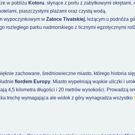
rze w pobliżu
Kotoru
, słynące z portu z zabytkowymi okrętami,
 hotelami, piaszczystymi plażami oraz czystą wodą.
kiem wypoczynkowym w
Zatoce Tivatskiej
, leżącym u podnóża g
go rozległego parku nadmorskiego z licznymi egzotycznymi rośl
pięknie zachowane, średniowieczne miasto, którego historia się
ołudnie
fiordem Europy
. Miasto wypełniają wąskie uliczki i uro
mają 4,5 kilometra długości i 20 metrów wysokości. Prowadzą o
zka trochę wymagająca ale widok z góry wynagradza wszystko