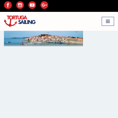
Przejdź
do
treści