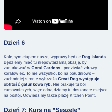
Dzień 6
Kolejnym etapem naszej wyprawy będzie
Dog Islands
.
Będziemy mieć tu niepowtarzalną okazję, by
zanurkować w
Coral Gardens
i podziwiać zdrowy
koralowiec. To nie wszystko, bo na południowo –
zachodniej stronie wybrzeża
Great Dog występuje
obfitość gatunkowa ryb
. Nie brakuje tu boi
cumowniczych, więc odnajdziemy tu doskonałe miejsce
na postój. Odwiedzimy także plażę Kitchen Point.
Dzień 7: Kurs na ”Seszele”