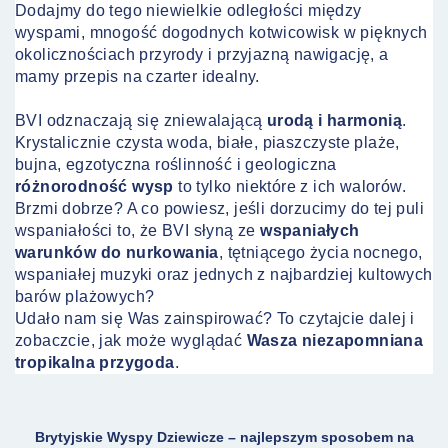
Dodajmy do tego niewielkie odległości między
wyspami, mnogość dogodnych kotwicowisk w pięknych
okolicznościach przyrody i przyjazną nawigację, a
mamy przepis na czarter idealny.
BVI odznaczają się zniewalającą
urodą i harmonią
.
Krystalicznie czysta woda, białe, piaszczyste plaże,
bujna, egzotyczna roślinność i geologiczna
różnorodność wysp
to tylko niektóre z ich walorów.
Brzmi dobrze? A co powiesz, jeśli dorzucimy do tej puli
wspaniałości to, że BVI słyną ze
wspaniałych
warunków do nurkowania
, tętniącego życia nocnego,
wspaniałej muzyki oraz jednych z najbardziej kultowych
barów plażowych?
Udało nam się Was zainspirować? To czytajcie dalej i
zobaczcie, jak może wyglądać
Wasza niezapomniana
tropikalna przygoda
.
Brytyjskie Wyspy Dziewicze – najlepszym sposobem na