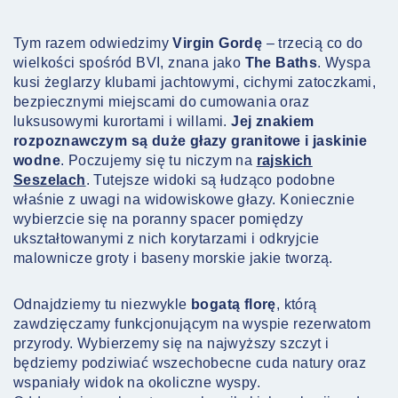
Tym razem odwiedzimy
Virgin Gordę
– trzecią co do
wielkości spośród BVI, znana jako
The Baths
. Wyspa
kusi żeglarzy klubami jachtowymi, cichymi zatoczkami,
bezpiecznymi miejscami do cumowania oraz
luksusowymi kurortami i willami.
Jej znakiem
rozpoznawczym są duże głazy granitowe i jaskinie
wodne
. Poczujemy się tu niczym na
rajskich
Seszelach
. Tutejsze widoki są łudząco podobne
właśnie z uwagi na widowiskowe głazy. Koniecznie
wybierzcie się na poranny spacer pomiędzy
ukształtowanymi z nich korytarzami i odkryjcie
malownicze groty i baseny morskie jakie tworzą.
Odnajdziemy tu niezwykle
bogatą florę
, którą
zawdzięczamy funkcjonującym na wyspie rezerwatom
przyrody. Wybierzemy się na najwyższy szczyt i
będziemy podziwiać wszechobecne cuda natury oraz
wspaniały widok na okoliczne wyspy.