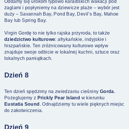
Oddamy się urokom typowo karaibskich wakacji pod
żaglami i popłyniemy na dziewicze plaże – wybór jest
duży – Savannah Bay, Pond Bay, Devil’s Bay, Mahoe
Bay lub Spring Bay.
Virgin Gordę to nie tylko rajska przyroda, to także
dziedzictwo kulturowe
: afrykańskie, indyjskie i
hiszpańskie. Ten zróżnicowany kulturowo wpływ
znajduje swoje odbicie w lokalnej kuchni, sztuce oraz
lokalnych pamiątkach.
Dzień 8
Ten dzień spędzimy na zwiedzaniu cieśniny
Gorda
.
Pożeglujemy z
Prickly Pear Island
w kierunku
Eustatia Sound
. Odnajdziemy tu wiele pięknych miejsc
do zakotwiczenia.
Dzień 9