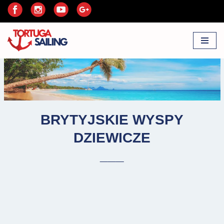
Przejdź
do
treści
BRYTYJSKIE WYSPY
DZIEWICZE
___