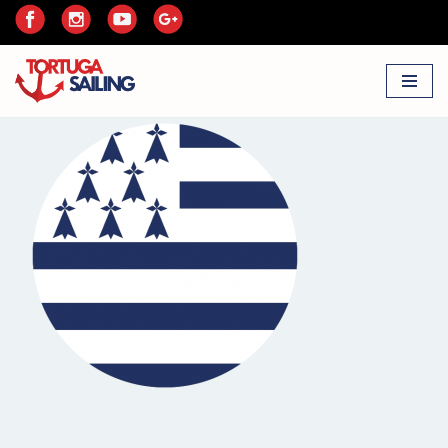
Przejdź
do
treści