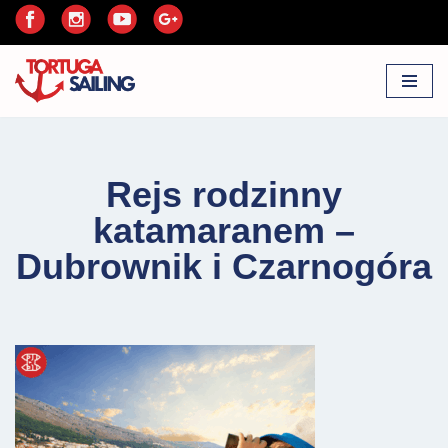
Przejdź
do
treści
Rejs rodzinny
katamaranem –
Dubrownik i Czarnogóra